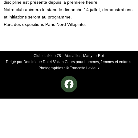
discipline est présente depuis la première heure.
Notre club animera le stand le dimanche 14 juillet, démonstrations
et initiations seront au programme.
Parc des expositions Paris Nord Villepinte.
Club d’aïkido 78 – Versailles, Marly-le-Roi.
e
Dirigé par Dominique Dalet 6
dan.Cours pour hommes, femmes et enfants.
Photographies : © Francette Levieux