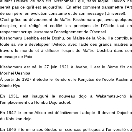
autant l’œuvre de son fils Kisshomaru qui, sans lequel l’Aïkido ne
serait pas
ce qu’il est aujourd’hui. En effet comment transmettre l’Ar
de son père, en évolution constante
et de son message (Universel).
C’est grâce au dévouement de Maître Kisshomaru
qui, avec quelques
disciples, ont rédigé et codifié les principes de l’Aïkido tout en
respectant scrupuleusement l’enseignement de O’sensei.
Kisshomaru Ueshiba est le Doshu, ou Maître de la Voie.
Il a contribué
toute sa vie à développer l’Aïkido, avec l’aide des grands maîtres à
travers le monde et à diffuser l’esprit de Maître Ueshiba dans son
message de Paix.
Kisshomaru est né le 27 juin 1921 à Ayabe
, il est le 3ème fils d
Morihei Ueshiba.
À partir de 1927 il étudie le Kendo et le Kenjutsu de l’école Kashima
Shinto Ryu.
En 1931, est inauguré le nouveau dojo à Wakamatsu-chô à
l’emplacement du Hombu Dojo actuel.
En 1942 le terme Aïkido est définitivement adopté. Il devient Dojocho
du Kobukan dojo.
En 1946 il termine ses études en sciences politiques à l’université de