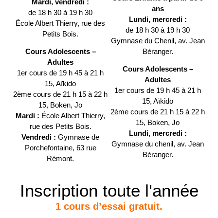
Mardi, vendredi :
ans
de 18 h 30 à 19 h 30
Lundi, mercredi :
École Albert Thierry, rue des
de 18 h 30 à 19 h 30
Petits Bois.
Gymnase du Chenil, av. Jean
Béranger.
Cours Adolescents –
Adultes
C
ours Adolescents –
1er cours de 19 h 45 à 21 h
Adultes
15, Aïkido
1er cours de 19 h 45 à 21 h
2ème cours de 21 h 15 à 22 h
15, Aïkido
15, Boken, Jo
2ème cours de 21 h 15 à 22 h
Mardi :
École Albert Thierry,
15, Boken, Jo
rue des Petits Bois.
Lundi, mercredi :
Vendredi :
Gymnase de
Gymnase du chenil, av. Jean
Porchefontaine, 63 rue
Béranger.
Rémont.
Inscription toute l'année
1 cours d’essai gratuit.