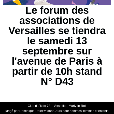
Le forum des
associations de
Versailles se tiendra
le samedi 13
septembre sur
l'avenue de Paris à
partir de 10h stand
N° D43
Club d’aïkido 78 – Versailles, Marly-le-Roi.
e
Dirigé par Dominique Dalet 6
dan.Cours pour hommes, femmes et enfants.